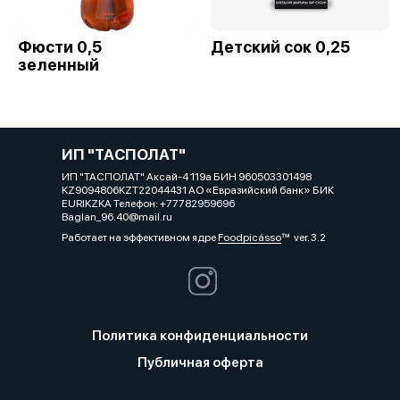
Фюсти 0,5
Детский сок 0,25
зеленный
ИП "ТАСПОЛАТ"
ИП "ТАСПОЛАТ" Аксай-4 119а БИН 960503301498
KZ9094806KZT22044431 АО «Евразийский банк» БИК
EURIKZKA Телефон: +77782959696
Baglan_96.40@mail.ru
Работает на эффективном ядре
Foodpicásso
ver. 3.2
Политика конфиденциальности
Публичная оферта