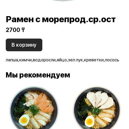
Рамен с морепрод.ср.ост
2700 ₸
В корзину
лапша,кимчи,водоросли,яйцо,зел.лук,креветки,лосось
Мы рекомендуем