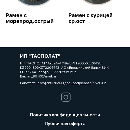
Рамен с
Рамен с курицей
морепрод.острый
ср.ост
ИП "ТАСПОЛАТ"
ИП "ТАСПОЛАТ" Аксай-4 119а БИН 960503301498
KZ9094806KZT22044431 АО «Евразийский банк» БИК
EURIKZKA Телефон: +77782959696
Baglan_96.40@mail.ru
Работает на эффективном ядре
Foodpicásso
ver. 3.2
Политика конфиденциальности
Публичная оферта