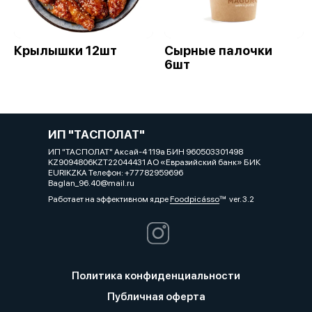
Крылышки 12шт
Сырные палочки
6шт
ИП "ТАСПОЛАТ"
ИП "ТАСПОЛАТ" Аксай-4 119а БИН 960503301498
KZ9094806KZT22044431 АО «Евразийский банк» БИК
EURIKZKA Телефон: +77782959696
Baglan_96.40@mail.ru
Работает на эффективном ядре
Foodpicásso
ver. 3.2
Политика конфиденциальности
Публичная оферта