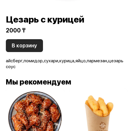
Цезарь с курицей
2000 ₸
В корзину
айсберг,помидор,сухари,курица,яйцо,пармезан,цезарь
соус
Мы рекомендуем